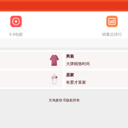
9.9包邮
销量总排行
男装
大牌精致时尚
居家
有爱才算家
天淘麦坝 ©版权所有